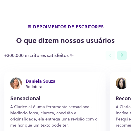
💬 DEPOIMENTOS DE ESCRITORES
O que dizem nossos usuários
+300.000 escritores satisfeitos ✨
Daniela Souza
Redatora
Sensacional
Reco
A Clarice.ai é uma ferramenta sensacional.
A Clari
Medindo força, clareza, concisão e
incrívei
originalidade, ela entrega uma revisão com o
Pesquise
melhor que um texto pode ter.
recome