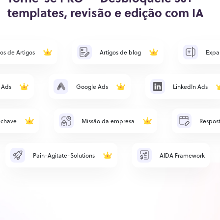
templates, revisão e edição com IA
os de Artigos
Artigos de blog
Expa
 Ads
Google Ads
LinkedIn Ads
-chave
Missão da empresa
Respost
Pain-Agitate-Solutions
AIDA Framework