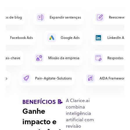
rtigos de blog
Expandir sentenças
Reescrever 
Facebook Ads
Google Ads
LinkedIn Ads
alavras-chave
Missão da empresa
Respostas par
fício
Pain-Agitate-Solutions
AIDA Framework
BENEFÍCIOS 📝
A Clarice.ai
combina
Ganhe
inteligência
impacto e
artificial com
revisão