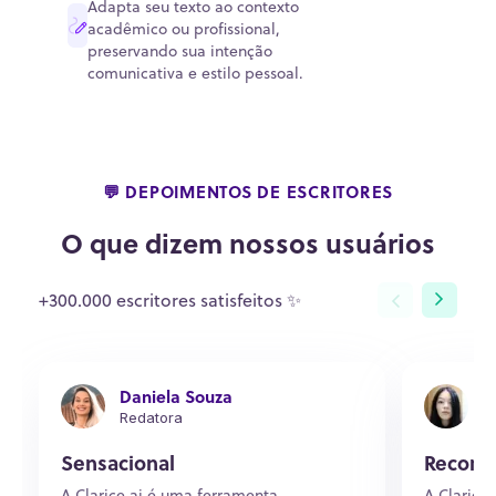
Adapta seu texto ao contexto
acadêmico ou profissional,
preservando sua intenção
comunicativa e estilo pessoal.
💬 DEPOIMENTOS DE ESCRITORES
O que dizem nossos usuários
+300.000 escritores satisfeitos ✨
Daniela Souza
N
Redatora
A
Sensacional
Recome
A Clarice.ai é uma ferramenta
A Clarice.