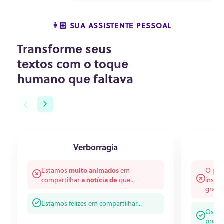
👩🏻 SUA ASSISTENTE PESSOAL
Transforme seus
textos com o toque
humano que faltava
Verborragia
muito animados
Estamos
em
O pro
a notícia de
compartilhar
que...
instit
gradua
Estamos felizes em compartilhar...
Os est
progr